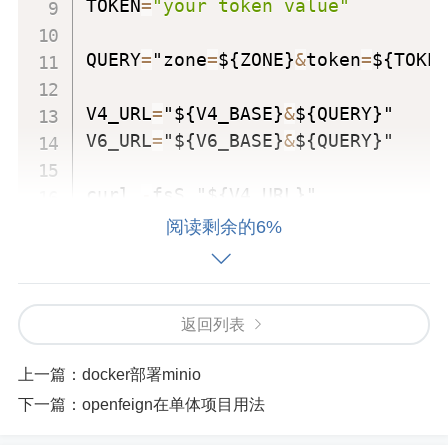
TOKEN
=
"your token value"
QUERY
=
"zone
=
${ZONE}
&
token
=
${TOKEN
V4_URL
=
"${V4_BASE}
&
${QUERY}"

V6_URL
=
"${V6_BASE}
&
${QUERY}"

curl 
-
fsS "${V4_URL}"

curl 
-
fsS "${V6_URL}"

阅读剩余的6%
#wget 
-
O
-
 "${V4_URL}"

#wget 
-
O
-
 "${V6_URL}"
返回列表
上一篇：
docker部署minio
下一篇：
openfeign在单体项目用法